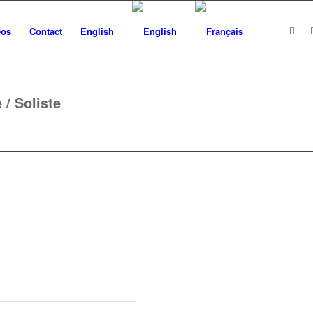
éos
Contact
English
 / Soliste