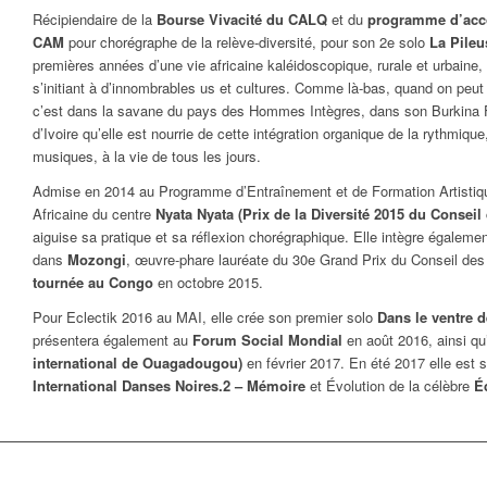
Récipiendaire de la
Bourse Vivacité du CALQ
et du
programme d’acc
CAM
pour chorégraphe de la relève-diversité, pour son 2e solo
La Pileu
premières années d’une vie africaine kaléidoscopique, rurale et urbaine, 
s’initiant à d’innombrables us et cultures. Comme là-bas, quand on peut
c’est dans la savane du pays des Hommes Intègres, dans son Burkina F
d’Ivoire qu’elle est nourrie de cette intégration organique de la rythmiqu
musiques, à la vie de tous les jours.
Admise en 2014 au Programme d’Entraînement et de Formation Artistiqu
Africaine du centre
Nyata Nyata (Prix de la Diversité 2015 du Conseil
aiguise sa pratique et sa réflexion chorégraphique. Elle intègre égalem
dans
Mozongi
,
œuvre-phare lauréate du 30e Grand Prix du Conseil des 
tournée au Congo
en octobre 2015.
Pour Eclectik 2016 au MAI, elle crée son premier solo
Dans le ventre 
présentera également au
Forum Social Mondial
en août 2016, ainsi q
international de Ouagadougou)
en février 2017. En été 2017 elle est 
International Danses Noires.2 – Mémoire
et Évolution de la célèbre
É