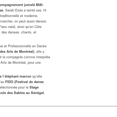
ompagnement jumelé MAI-
se
, Sarah Elola a teinté ses 15
traditionnelle et moderne,
 marcher, on peut aussi danser,
aso natal, ainsi qu’en Côte
e, des danses, chants, et
e et Professionnelle en Danse
 des Arts de Montréal)
, elle y
ent la compagnie comme interprète
Arts de Montréal, pour une
de l’éléphant marron
qu’elle
u’au
FIDO (Festival de danse
sélectionnée pour le
Stage
cole des Sables au Sénégal
.